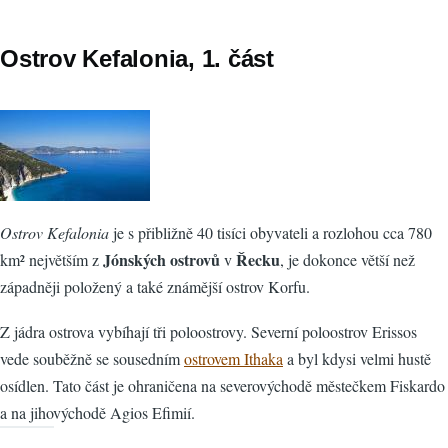
Ostrov Kefalonia, 1. část
Ostrov Kefalonia
je s přibližně 40 tisíci obyvateli a rozlohou cca 780
Jónských ostrovů
Řecku
km² největším z
v
, je dokonce větší než
západněji položený a také známější ostrov Korfu.
Z jádra ostrova vybíhají tři poloostrovy. Severní poloostrov Erissos
vede souběžně se sousedním
ostrovem Ithaka
a byl kdysi velmi hustě
osídlen. Tato část je ohraničena na severovýchodě městečkem Fiskardo
a na jihovýchodě Agios Efimií.