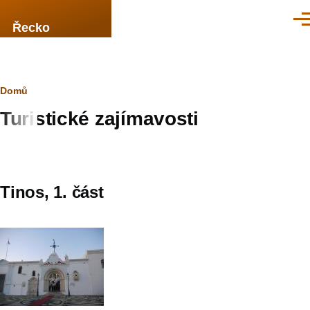
Přejít k hlavnímu obsahu
Men
Řecko
Drobečková
Domů
Turistické zajímavosti
navigace
Tinos, 1. část