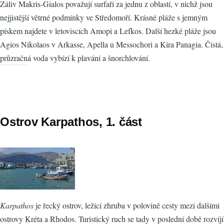
Záliv Makris-Gialos považují surfaři za jednu z oblastí, v nichž jsou
nejjistější větrné podmínky ve Středomoří. Krásné pláže s jemným
pískem najdete v letoviscích Amopi a Lefkos. Další hezké pláže jsou
Agios Nikolaos v Arkasse, Apella u Messochori a Kira Panagia. Čistá,
průzračná voda vybízí k plavání a šnorchlování.
Ostrov Karpathos, 1. část
Karpathos
je řecký ostrov, ležící zhruba v polovině cesty mezi dalšími
ostrovy Kréta a Rhodos. Turistický ruch se tady v poslední době rozvíjí