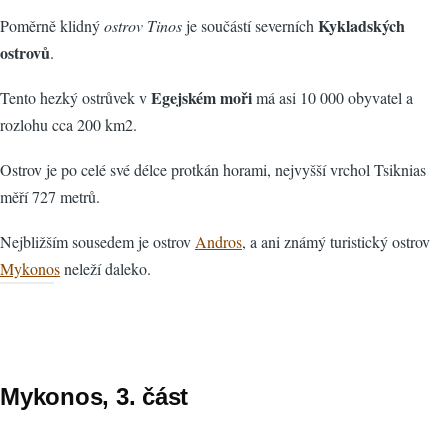
Kykladských
Poměrně klidný
ostrov Tinos
je součástí severních
ostrovů
.
Egejském moři
Tento hezký ostrůvek v
má asi 10 000 obyvatel a
rozlohu cca 200 km2.
Ostrov je po celé své délce protkán horami, nejvyšší vrchol Tsiknias
měří 727 metrů.
Nejbližším sousedem je ostrov
Andros
, a ani známý turistický ostrov
Mykonos
neleží daleko.
Mykonos, 3. část