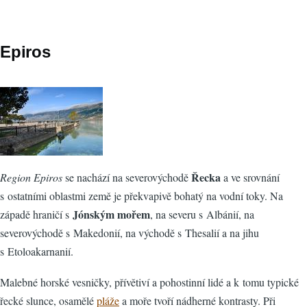
Epiros
Řecka
Region Epiros
se nachází na severovýchodě
a ve srovnání
s ostatními oblastmi země je překvapivě bohatý na vodní toky. Na
Jónským mořem
západě hraničí s
, na severu s Albánií, na
severovýchodě s Makedonií, na východě s Thesalií a na jihu
s Etoloakarnanií.
Malebné horské vesničky, přívětiví a pohostinní lidé a k tomu typické
řecké slunce, osamělé
pláže
a moře tvoří nádherné kontrasty. Při