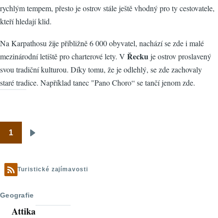
rychlým tempem, přesto je ostrov stále ještě vhodný pro ty cestovatele,
kteří hledají klid.
Na Karpathosu žije přibližně 6 000 obyvatel, nachází se zde i malé
Řecku
mezinárodní letiště pro charterové lety. V
je ostrov proslavený
svou tradiční kulturou. Díky tomu, že je odlehlý, se zde zachovaly
staré tradice. Například tanec "Pano Choro“ se tančí jenom zde.
1
Pagination
Následující
stránka
Turistické zajímavosti
Geografie
Attika