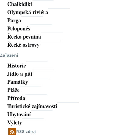
Chalkidiki
Olympská riviéra
Parga
Peloponés
Řecko pevnina
Řecké ostrovy
Zařazení
Historie
Jídlo a pití
Památky
Pláže
Příroda
Turistické zajímavosti
Ubytování
Výlety
RSS zdroj