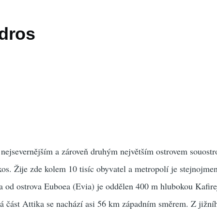
dros
 nejsevernějším a zároveň druhým největším ostrovem souostr
os. Žije zde kolem 10 tisíc obyvatel a metropolí je stejnojme
 a od ostrova Euboea (Evia) je oddělen 400 m hlubokou Kafir
á část Attika se nachází asi 56 km západním směrem. Z jižníh