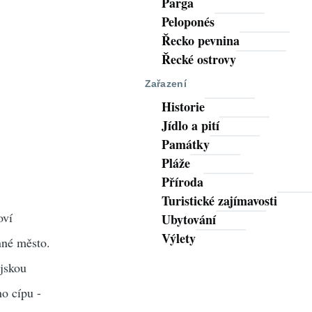
Parga
Peloponés
Řecko pevnina
Řecké ostrovy
Zařazení
Historie
Jídlo a pití
Památky
Pláže
Příroda
Turistické zajímavosti
oví
Ubytování
Výlety
nné město.
ejskou
o cípu -