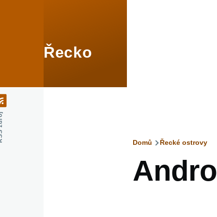
Přejít k hlavnímu obsahu
Řecko
zdroj
Domů
Řecké ostrovy
Drobečko
Andro
navigace