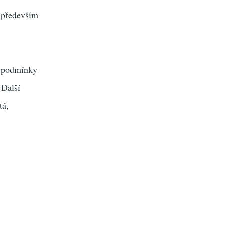
o především
né podmínky
 Další
tá,