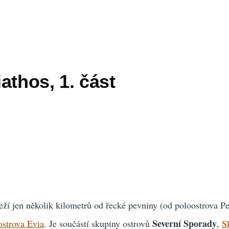
athos, 1. část
eží jen několik kilometrů od řecké pevniny (od poloostrova Pe
Severní Sporady
ostrova Evia
. Je součástí skupiny ostrovů
,
S