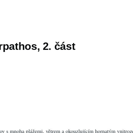
pathos, 2. část
rov s mnoha plážemi, větrem a okouzlujícím hornatým vnitro