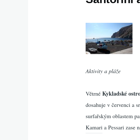
Aktivity a pláže
Kykladské ostr
Větrné
dosahuje v červenci a s
surfařským oblastem pat
Kamari a Pessari zase n