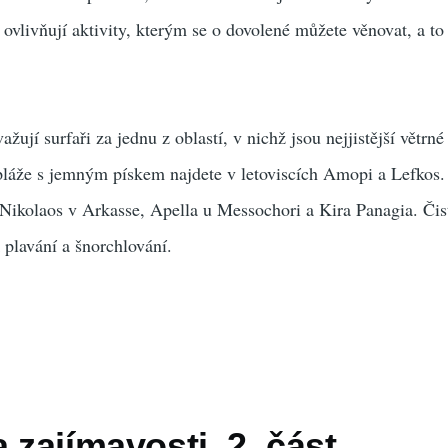
ovlivňují aktivity, kterým se o dovolené můžete věnovat, a t
žují surfaři za jednu z oblastí, v nichž jsou nejjistější větr
pláže s jemným pískem najdete v letoviscích Amopi a Lefkos.
Nikolaos v Arkasse, Apella u Messochori a Kira Panagia. Čis
 plavání a šnorchlování.
a zajímavosti, 2. část