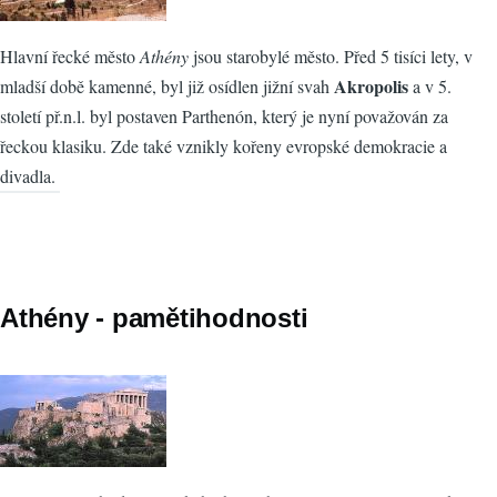
Hlavní řecké město
Athény
jsou starobylé město. Před 5 tisíci lety, v
Akropolis
mladší době kamenné, byl již osídlen jižní svah
a v 5.
století př.n.l. byl postaven Parthenón, který je nyní považován za
řeckou klasiku. Zde také vznikly kořeny evropské demokracie a
divadla.
Athény - pamětihodnosti