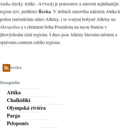
Attika
(řecky Attiki - Αττική) je poloostrov a zároveň nejlidnatější
Řecka
region (tzv. periferie)
. V dobách starověku náležela Attika k
polisu (městskému státu) Athény, i se svatyní bohyně Athény na
Akropolisu
a s chrámem boha Poseidona na mysu Sunion v
jihovýchodní části regionu. I dnes jsou Athény hlavním městem a
správním centrem celého regionu.
Attika
Geografie
Attika
Chalkidiki
Olympská riviéra
Parga
Peloponés