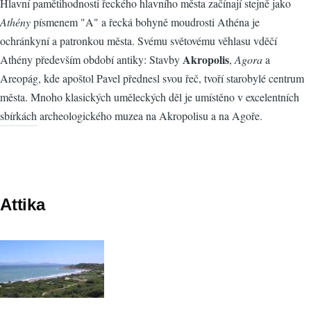
Hlavní pamětihodnosti řeckého hlavního města začínají stejně jako
Athény
písmenem "A" a řecká bohyně moudrosti Athéna je
ochránkyní a patronkou města. Svému světovému věhlasu vděčí
Akropolis
Athény především období antiky: Stavby
,
Agora
a
Areopág, kde apoštol Pavel přednesl svou řeč, tvoří starobylé centrum
města. Mnoho klasických uměleckých děl je umístěno v excelentních
sbírkách archeologického muzea na Akropolisu a na Agoře.
Attika