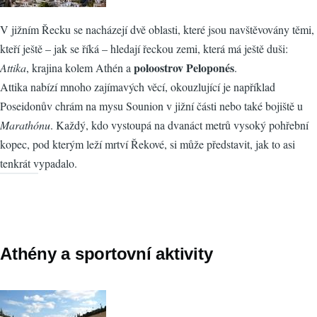
V jižním Řecku se nacházejí dvě oblasti, které jsou navštěvovány těmi,
kteří ještě – jak se říká – hledají řeckou zemi, která má ještě duši:
poloostrov Peloponés
Attika
, krajina kolem Athén a
.
Attika nabízí mnoho zajímavých věcí, okouzlující je například
Poseidonův chrám na mysu Sounion v jižní části nebo také bojiště u
Marathónu
. Každý, kdo vystoupá na dvanáct metrů vysoký pohřební
kopec, pod kterým leží mrtví Řekové, si může představit, jak to asi
tenkrát vypadalo.
Athény a sportovní aktivity