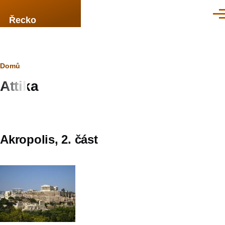
Přejít k hlavnímu obsahu
Men
Řecko
Drobečková
Domů
Attika
navigace
Akropolis, 2. část