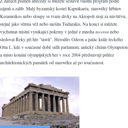
Z dalších písmen abecedy si můžete sestavit vlastní program podle
zájmů a zálib. Malý byzantský kostel Kapnikaréa, starověký hřbitov
Kerameikos nebo sloupy ve tvaru dívky na Akropoli stojí za návštěvu,
stejně jako větrná věž nebo mešita Tsidarakis. Na konci si můžete
vychutnat místní vynikající pokrmy v jedné z mnoha
taveren
nebo
sledovat Řeky při hře "táwli". Herodův Odeon a palác krále řeckého
Otta I., kde v současné době sídlí parlament, antický chrám Olympeion
a místo konání olympijských her v roce 2004 představují průřez
architektonických památek od starověku až po současnost.