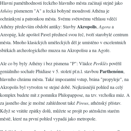
Hlavní pamětihodnosti řeckého hlavního města začínají stejně jako
Athény
písmenem "A" a řecká bohyně moudrosti Athéna je
ochránkyní a patronkou města. Svému světovému věhlasu vděčí
Akropolis
Athény především období antiky: Stavby
,
Agora
a
Areopág, kde apoštol Pavel přednesl svou řeč, tvoří starobylé centrum
města. Mnoho klasických uměleckých děl je umístěno v excelentních
sbírkách archeologického muzea na Akropolisu a na Agoře.
Ale co by byly Athény i bez písmena "P": Vládce
Periklés
pověřil
Parthenónu
geniálního sochaře Phidiase v 5. století př.n.l. stavbou
,
hlavního chrámu města. Také impozantní vstup, brána "propyleje", na
Akropolis byl vytvořen ve stejné době. Nejkrásnější pohled na celý
komplex budete mít z pomníku Philopappose, na tzv. vrcholku múz. A
za jasného dne je možné zahlédnout také
Pireus
, athénský přístav.
Když se vrátíte zpátky dolů, můžete se projít po aténském starém
městě, které na první pohled vypadá jako metropole.