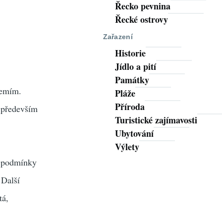
Řecko pevnina
Řecké ostrovy
Zařazení
Historie
Jídlo a pití
Památky
zemím.
Pláže
Příroda
o především
Turistické zajímavosti
Ubytování
Výlety
né podmínky
 Další
tá,