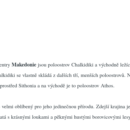
Makedonie
centry
jsou poloostrov Chalkidiki a východně leží
alkidiki se vlastně skládá z dalších tří, menších poloostrovů.
prostřed Sithonia a na východě je to poloostrov Athos.
 velmi oblíbený pro jeho jedinečnou přírodu. Zdejší krajina j
rnatá s krásnými loukami a pěknými hustými borovicovými lesy