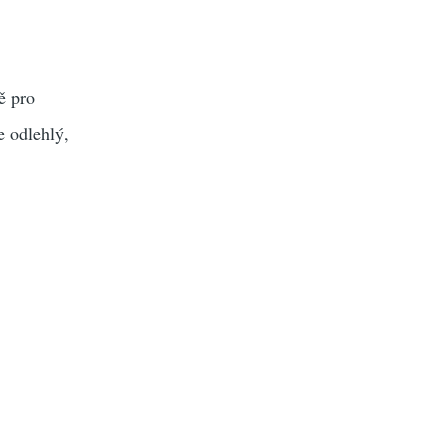
ě pro
e odlehlý,