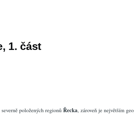
 1. část
Řecka
e severně položených regionů
, zároveň je největším ge