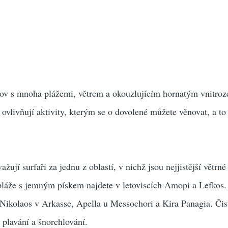
rov s mnoha plážemi, větrem a okouzlujícím hornatým vnitro
ovlivňují aktivity, kterým se o dovolené můžete věnovat, a t
žují surfaři za jednu z oblastí, v nichž jsou nejjistější větr
pláže s jemným pískem najdete v letoviscích Amopi a Lefkos.
Nikolaos v Arkasse, Apella u Messochori a Kira Panagia. Čis
 plavání a šnorchlování.