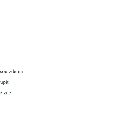
jsou zde na
upit
se zde