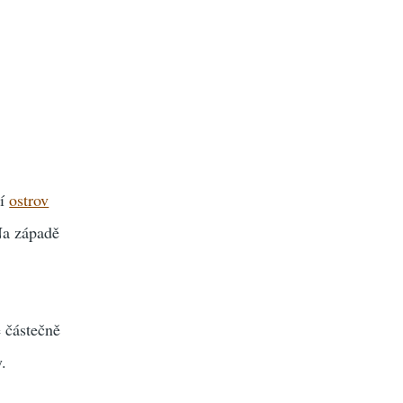
cí
ostrov
 Na západě
e částečně
.