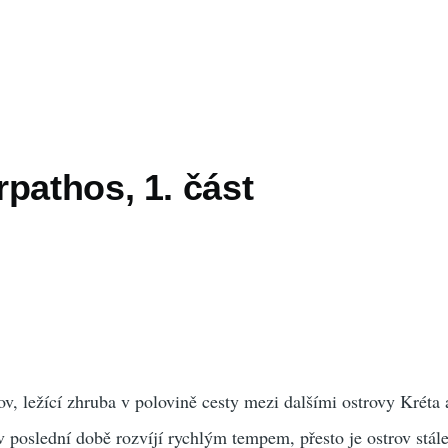
pathos, 1. část
ov, ležící zhruba v polovině cesty mezi dalšími ostrovy Kréta
v poslední době rozvíjí rychlým tempem, přesto je ostrov stále