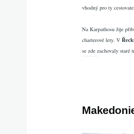
vhodný pro ty cestovatel
Na Karpathosu žije přib
Řeck
charterové lety. V
se zde zachovaly staré 
Makedonie,