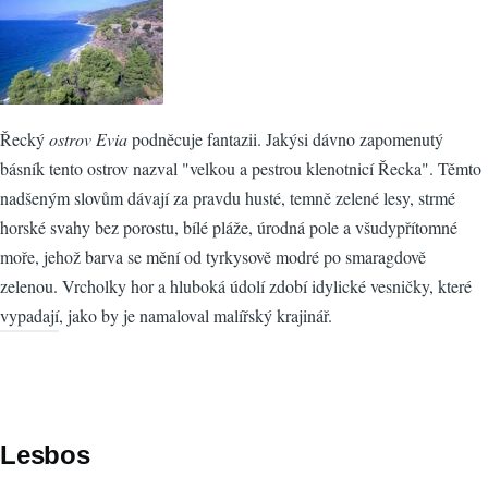
Řecký
ostrov Evia
podněcuje fantazii. Jakýsi dávno zapomenutý
básník tento ostrov nazval "velkou a pestrou klenotnicí Řecka". Těmto
nadšeným slovům dávají za pravdu husté, temně zelené lesy, strmé
horské svahy bez porostu, bílé pláže, úrodná pole a všudypřítomné
moře, jehož barva se mění od tyrkysově modré po smaragdově
zelenou. Vrcholky hor a hluboká údolí zdobí idylické vesničky, které
vypadají, jako by je namaloval malířský krajinář.
Lesbos