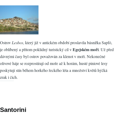
Ostrov
Lesbos
, který již v antickém období proslavila básnířka Sapfó,
Egejském moři
je oblíbený a přitom poklidný turistický cíl v
. Už před
dávnými časy byl ostrov považován za klenot v moři. Nekonečné
olivové háje se rozprostírají od moře až k horám, husté piniové lesy
poskytují stín během horkého řeckého léta a množství květů hýčká
zrak i čich.
Santorini