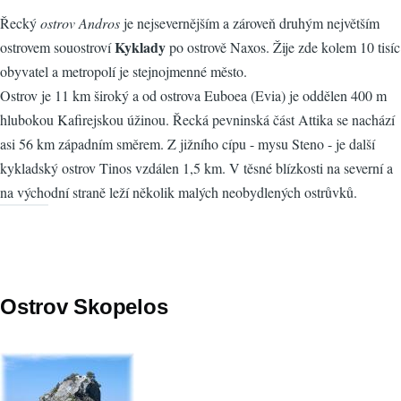
Řecký
ostrov Andros
je nejsevernějším a zároveň druhým největším
Kyklady
ostrovem souostroví
po ostrově Naxos. Žije zde kolem 10 tisíc
obyvatel a metropolí je stejnojmenné město.
Ostrov je 11 km široký a od ostrova Euboea (Evia) je oddělen 400 m
hlubokou Kafirejskou úžinou. Řecká pevninská část Attika se nachází
asi 56 km západním směrem. Z jižního cípu - mysu Steno - je další
kykladský ostrov Tinos vzdálen 1,5 km. V těsné blízkosti na severní a
na východní straně leží několik malých neobydlených ostrůvků.
Ostrov Skopelos