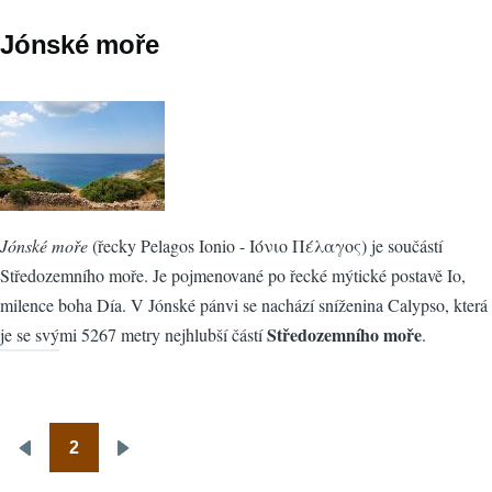
Jónské moře
Jónské moře
(řecky Pelagos Ionio - Ιόνιο Πέλαγος) je součástí
Středozemního moře. Je pojmenované po řecké mýtické postavě Io,
milence boha Día. V Jónské pánvi se nachází sníženina Calypso, která
Středozemního moře
je se svými 5267 metry nejhlubší částí
.
2
Pagination
Předchozí
Následující
stránka
stránka