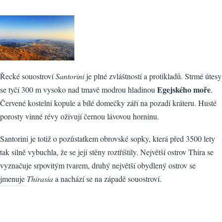
Řecké souostroví
Santorini
je plné zvláštností a protikladů. Strmé útesy
Egejského moře
se tyčí 300 m vysoko nad tmavě modrou hladinou
.
Červené kostelní kopule a bílé domečky září na pozadí kráteru. Husté
porosty vinné révy oživují černou lávovou horninu.
Santorini je totiž o pozůstatkem obrovské sopky, která před 3500 lety
tak silně vybuchla, že se její stěny roztříštily. Největší ostrov Thira se
vyznačuje srpovitým tvarem, druhý největší obydlený ostrov se
jmenuje
Thirasia
a nachází se na západě souostroví.