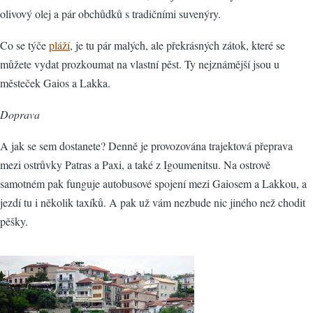
olivový olej a pár obchůdků s tradičními suvenýry.
Co se týče
pláží
, je tu pár malých, ale překrásných zátok, které se
můžete vydat prozkoumat na vlastní pěst. Ty nejznámější jsou u
městeček Gaios a Lakka.
Doprava
A jak se sem dostanete? Denně je provozována trajektová přeprava
mezi ostrůvky Patras a Paxi, a také z Igoumenitsu. Na ostrově
samotném pak funguje autobusové spojení mezi Gaiosem a Lakkou, a
jezdí tu i několik taxíků. A pak už vám nezbude nic jiného než chodit
pěšky.