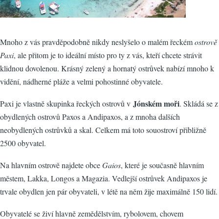
Mnoho z vás pravděpodobně nikdy neslyšelo o malém řeckém
ostrově
Paxi
, ale přitom je to ideální místo pro ty z vás, kteří chcete strávit
klidnou dovolenou. Krásný zelený a hornatý ostrůvek nabízí mnoho k
vidění, nádherné pláže a velmi pohostinné obyvatele.
Jónském moři
Paxi je vlastně skupinka řeckých ostrovů v
. Skládá se z
obydlených ostrovů Paxos a Andipaxos, a z mnoha dalších
neobydlených ostrůvků a skal. Celkem má toto souostroví přibližně
2500 obyvatel.
Na hlavním ostrově najdete obce
Gaios
, které je současně hlavním
městem, Lakka, Longos a Magazia. Vedlejší ostrůvek Andipaxos je
trvale obydlen jen pár obyvateli, v létě na něm žije maximálně 150 lidí.
Obyvatelé se živí hlavně zemědělstvím, rybolovem, chovem