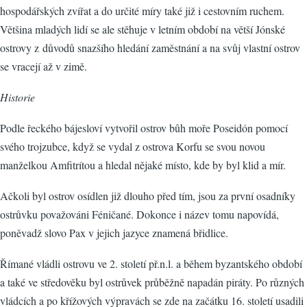
hospodářských zvířat a do určité míry také již i cestovním ruchem.
Většina mladých lidí se ale stěhuje v letním období na větší Jónské
ostrovy z důvodů snazšího hledání zaměstnání a na svůj vlastní ostrov
se vracejí až v zimě.
Historie
Podle řeckého bájesloví vytvořil ostrov bůh moře Poseidón pomocí
svého trojzubce, když se vydal z ostrova Korfu se svou novou
manželkou Amfitrítou a hledal nějaké místo, kde by byl klid a mír.
Ačkoli byl ostrov osídlen již dlouho před tím, jsou za první osadníky
ostrůvku považováni Féničané. Dokonce i název tomu napovídá,
poněvadž slovo Pax v jejich jazyce znamená břidlice.
Římané vládli ostrovu ve 2. století př.n.l. a během byzantského období
a také ve středověku byl ostrůvek průběžně napadán piráty. Po různých
vládcích a po křížových výpravách se zde na začátku 16. století usadili