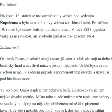
Benátčané.
Na konci 18. století se na ostrově ocitly vojska pod vedením
Napoleona
a byla tu nakrátko vytvořena tzv. Jónská unie. Po většinu
19. století byl ostrov britským protektorátem. V roce 1821 vypukla
válka za nezávislost, ale svobodu získal ostrov až roku 1864.
Zajímavosti
Ostrůvek Paxos je velmi krásný ostrov již sám o sobě, ale stojí tu třeba i
benátský hrad a navštívit můžete jeskyni Ipapanti. Určitě byste si ale
s sebou neměli v žádném případě zapomenout vzít šnorchl a užívat si
pod hladinou moře.
Ve vesničce Gaios najdete pár pěkných barů, ale neočekávejte tam
nějaké divoké večírky. Místo toho si zde můžete užít teplé letní večery
se studenými nápoji na nějakém oblíbeném místě či v příjemné
taverně. Je zde i několik obchodů, kde je k dostání vysoce kvalitní