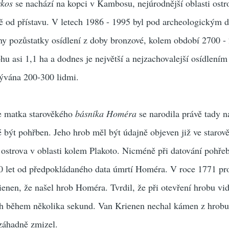
rkos
se nachází na kopci v Kambosu, nejúrodnější oblasti ostro
ě od přístavu. V letech 1986 - 1995 byl pod archeologickým
ny pozůstatky osídlení z doby bronzové, kolem období 2700 -
ohu asi 1,1 ha a dodnes je největší a nejzachovalejší osídlení
obývána 200-300 lidmi.
že matka starověkého
básníka Homéra
se narodila právě tady na
 být pohřben. Jeho hrob měl být údajně objeven již ve starov
u ostrova v oblasti kolem Plakoto. Nicméně při datování pohřeb
00 let od předpokládaného data úmrtí Homéra. V roce 1771 pro
nen, že našel hrob Homéra. Tvrdil, že při otevření hrobu vidě
ach během několika sekund. Van Krienen nechal kámen z hrobu
záhadně zmizel.