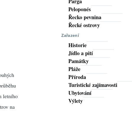
Parga
Peloponés
Řecko pevnina
Řecké ostrovy
Zařazení
Historie
Jídlo a pití
Památky
Pláže
pouhých
Příroda
Turistické zajímavosti
 průběhu
Ubytování
m letního
Výlety
trov na