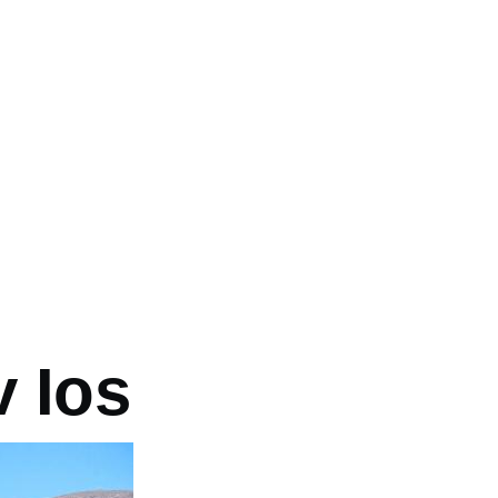
vá
v Ios