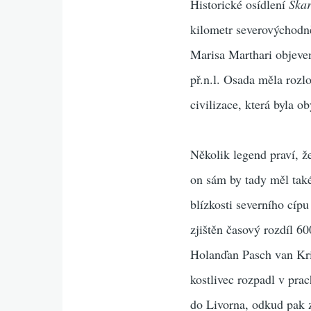
Historické osídlení
Ska
kilometr severovýchodn
Marisa Marthari objeve
př.n.l. Osada měla rozl
civilizace, která byla 
Několik legend praví, 
on sám by tady měl také
blízkosti severního cíp
zjištěn časový rozdíl 6
Holanďan Pasch van Krie
kostlivec rozpadl v pr
do Livorna, odkud pak 