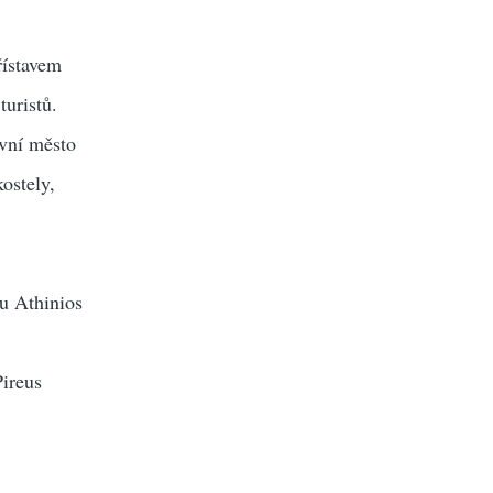
řístavem
turistů.
avní město
ostely,
vu Athinios
Pireus