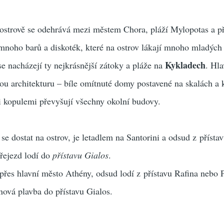
 ostrově se odehrává mezi městem Chora, pláží Mylopotas a p
mnoho barů a diskoték, které na ostrov lákají mnoho mladých 
Kykladech
se nacházejí ty nejkrásnější zátoky a pláže na
. Hl
kou architekturu – bíle omítnuté domy postavené na skalách a k
 kopulemi převyšují všechny okolní budovy.
se dostat na ostrov, je letadlem na Santorini a odsud z přísta
přejezd lodí do
přístavu Gialos
.
 přes hlavní město Athény, odsud lodí z přístavu Rafina nebo 
inová plavba do přístavu Gialos.