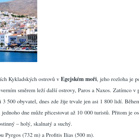
Egejském moři
ích Kykladských ostrovů v
, jeho rozloha je 
verním směrem leží další ostrovy, Paros a Naxos. Zatímco v
si 3 500 obyvatel, dnes zde žije trvale jen asi 1 800 lidí. Běhe
jednoho dne může přicestovat až 10 000 turistů. Přitom je os
stinný – holý, skalnatý a suchý.
u Pyrgos (732 m) a Profitis Ilias (500 m).