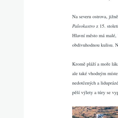
Na severu ostrova, jižn
Paleokastro
z 15. stolet
Hlavní město má malé, b
obdivuhodnou kulisu. N
Kromě pláží a moře lák
ale také vhodným míste
nedotčených a liduprázdn
pěší výlety a túry se vy