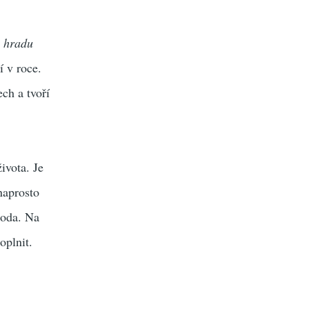
o
hradu
í v roce.
ch a tvoří
ivota. Je
 naprosto
hoda. Na
oplnit.