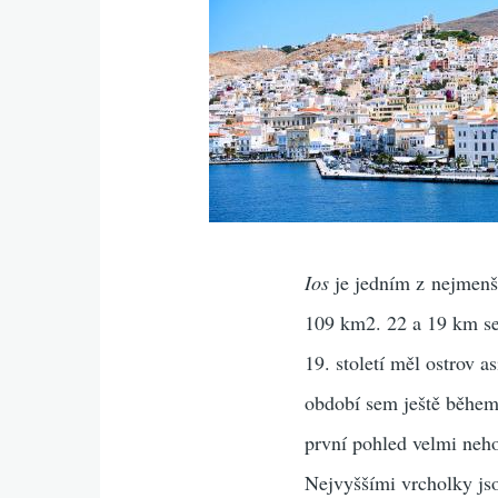
Ios
je jedním z nejmenš
109 km2. 22 a 19 km se
19. století měl ostrov a
období sem ještě během 
první pohled velmi neho
Nejvyššími vrcholky jso