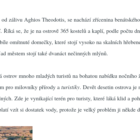
ě od zálivu Aghios Theodotis, se nachází zřícenina benátskéh
í. Říká se, že je na ostrově 365 kostelů a kaplí, podle počtu dn
íle omítnuté domečky, které stojí vysoko na skalních hřebene
ad městem stojí také dvanáct nečinných mlýnů.
á ostrov mnoho mladých turistů na bohatou nabídku nočního ž
m pro milovníky přírody a
turistiky
. Devět desetin ostrova je
ých. Zde je vynikající terén pro turisty, které láká klid a po
platí vzít si dostatek vody, protože je velký problém ji někde d