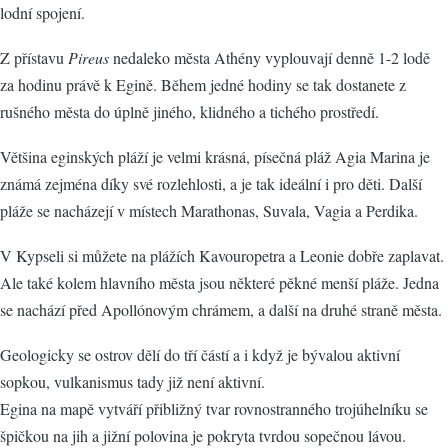
lodní spojení.
Z přístavu
Pireus
nedaleko města Athény vyplouvají denně 1-2 lodě
za hodinu právě k Egině. Během jedné hodiny se tak dostanete z
rušného města do úplně jiného, klidného a tichého prostředí.
Většina eginských pláží je velmi krásná, písečná pláž Agia Marina je
známá zejména díky své rozlehlosti, a je tak ideální i pro děti. Další
pláže se nacházejí v místech Marathonas, Suvala, Vagia a Perdika.
V Kypseli si můžete na plážích Kavouropetra a Leonie dobře zaplavat.
Ale také kolem hlavního města jsou některé pěkné menší pláže. Jedna
se nachází před Apollónovým chrámem, a další na druhé straně města.
Geologicky se ostrov dělí do tří částí a i když je bývalou aktivní
sopkou, vulkanismus tady již není aktivní.
Egina na mapě vytváří přibližný tvar rovnostranného trojúhelníku se
špičkou na jih a jižní polovina je pokryta tvrdou sopečnou lávou.