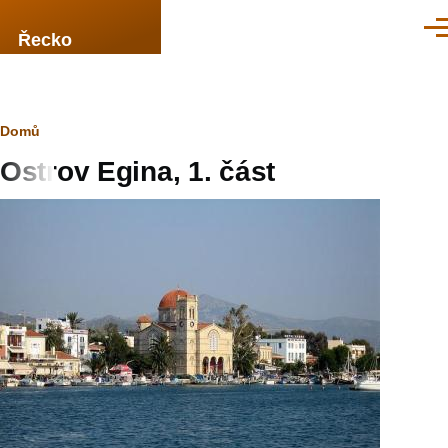
Přejít k hlavnímu obsahu
Men
Řecko
Drobečková
Domů
Ostrov Egina, 1. část
navigace