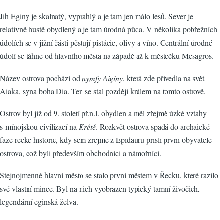
Jih Eginy je skalnatý, vyprahlý a je tam jen málo lesů. Sever je
relativně hustě obydlený a je tam úrodná půda. V několika pobřežních
údolích se v jižní části pěstují pistácie, olivy a víno. Centrální úrodné
údolí se táhne od hlavního města na západě až k městečku Mesagros.
Název ostrova pochází od
nymfy Aigíny
, která zde přivedla na svět
Aiaka, syna boha Dia. Ten se stal později králem na tomto ostrově.
Ostrov byl již od 9. století př.n.l. obydlen a měl zřejmě úzké vztahy
s mínojskou civilizací na
Krétě
. Rozkvět ostrova spadá do archaické
fáze řecké historie, kdy sem zřejmě z Epidauru přišli první obyvatelé
ostrova, což byli především obchodníci a námořníci.
Stejnojmenné hlavní město se stalo první městem v Řecku, které razilo
své vlastní mince. Byl na nich vyobrazen typický tamní živočich,
legendární eginská želva.