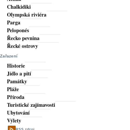
Chalkidiki
Olympská riviéra
Parga
Peloponés
Řecko pevnina
Řecké ostrovy
Zařazení
Historie
Jídlo a pití
Památky
Pláže
Příroda
Turistické zajímavosti
Ubytování
Výlety
RSS zdroj