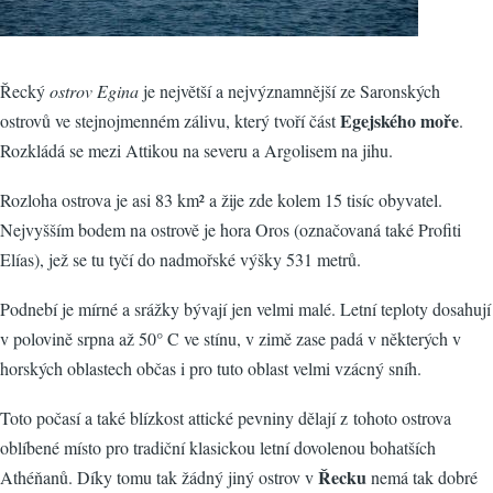
Řecký
ostrov Egina
je největší a nejvýznamnější ze Saronských
Egejského moře
ostrovů ve stejnojmenném zálivu, který tvoří část
.
Rozkládá se mezi Attikou na severu a Argolisem na jihu.
Rozloha ostrova je asi 83 km² a žije zde kolem 15 tisíc obyvatel.
Nejvyšším bodem na ostrově je hora Oros (označovaná také Profiti
Elías), jež se tu tyčí do nadmořské výšky 531 metrů.
Podnebí je mírné a srážky bývají jen velmi malé. Letní teploty dosahují
v polovině srpna až 50° C ve stínu, v zimě zase padá v některých v
horských oblastech občas i pro tuto oblast velmi vzácný sníh.
Toto počasí a také blízkost attické pevniny dělají z tohoto ostrova
oblíbené místo pro tradiční klasickou letní dovolenou bohatších
Řecku
Athéňanů. Díky tomu tak žádný jiný ostrov v
nemá tak dobré